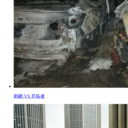
鹈鹕 VS 开拓者