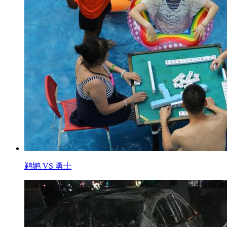
鹈鹕 VS 勇士