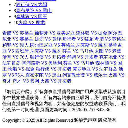
7
独行侠 VS 太阳
8
直布罗陀 VS 黑山
9
森林狼 VS 国王
10
火箭 VS 魔术
希腊 VS 苏格兰
葡萄牙 VS 亚美尼亚
森林狼 VS 掘金
阿尔巴
尼亚 VS 英格兰
雄鹿 VS 黄蜂
步行者 VS 猛龙
希腊 VS 苏格兰
鹈鹕 VS 湖人
阿尔巴尼亚 VS 英格兰
尼克斯 VS 魔术
格鲁吉
亚 VS 西班牙
尼克斯 VS 魔术
芬兰 VS 马耳他
太阳 VS 老鹰
活塞 VS 76人
独行侠 VS 开拓者
鹈鹕 VS 开拓者
克罗地亚 VS
法罗群岛
塞浦路斯 VS 奥地利
芬兰 VS 马耳他
森林狼 VS 国
王
快船 VS 掘金
独行侠 VS 开拓者
克罗地亚 VS 法罗群岛
活
塞 VS 76人
直布罗陀 VS 黑山
列支敦士登 VS 威尔士
火箭 VS
奇才
奇才 VS 篮网
火箭 VS 开拓者
『鸦鹊无声网』所有赛事直播信号源均由用户收集或从搜索引
擎中搜索整理获得，所有内容均来自互联网，我们自身不提供
任何直播信号和视频内容，如有侵犯您的权益请联系我们，我
们会第一时间处理 页面更新时间：2026-05-25 08:08:36
Copyright © 2025 All Rights Reserved 鸦鹊无声网 版权所有