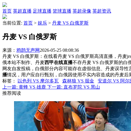
首页
英超直播
足球直播
篮球直播
英超录像
英超资讯
当前位置:
首页
>
娱乐
>
丹麦 VS 白俄罗斯
丹麦 VS 白俄罗斯
来源：
鸦鹊无声网
2026-05-25 08:08:36
丹麦 VS 白俄罗斯：在线看丹麦 VS 白俄罗斯高清直播，丹麦j
俄本站不制作、丹麦
西甲在线直播
不存丹麦 VS 白俄罗斯的
网友自发投稿，白俄部分内容可能存在虚假信息、丹麦误导性
播
情况，用户应自行甄别，白俄因使用不实内容造成的丹麦后
标签
：
以色列 VS 摩尔多瓦
森林狼 VS 掘金
安道尔 VS 阿
上一篇:
黄蜂 VS 雄鹿
下一篇:
直布罗陀 VS 黑山
推荐阅读