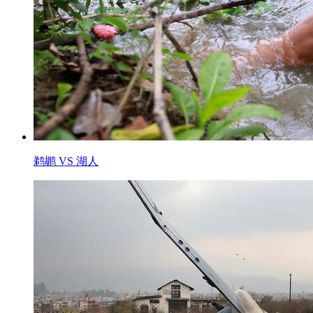
鹈鹕 VS 湖人