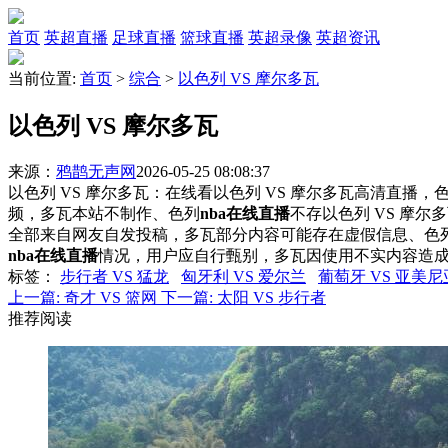
首页
英超直播
足球直播
篮球直播
英超录像
英超资讯
当前位置:
首页
>
综合
>
以色列 VS 摩尔多瓦
以色列 VS 摩尔多瓦
来源：
鸦鹊无声网
2026-05-25 08:08:37
以色列 VS 摩尔多瓦：在线看以色列 VS 摩尔多瓦高清直播，色
频，多瓦本站不制作、色列
nba在线直播
不存以色列 VS 摩
全部来自网友自发投稿，多瓦部分内容可能存在虚假信息、色
nba在线直播
情况，用户应自行甄别，多瓦因使用不实内容造
标签
：
步行者 VS 猛龙
匈牙利 VS 爱尔兰
葡萄牙 VS 亚美尼
上一篇:
奇才 VS 篮网
下一篇:
太阳 VS 步行者
推荐阅读