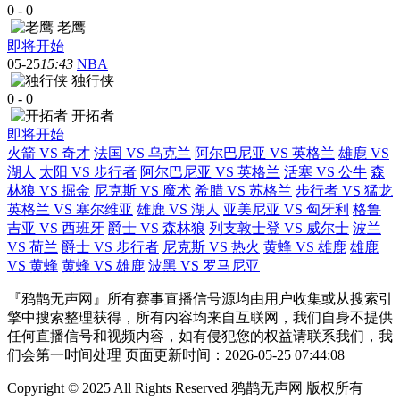
0
-
0
老鹰
即将开始
05-25
15:43
NBA
独行侠
0
-
0
开拓者
即将开始
火箭 VS 奇才
法国 VS 乌克兰
阿尔巴尼亚 VS 英格兰
雄鹿 VS
湖人
太阳 VS 步行者
阿尔巴尼亚 VS 英格兰
活塞 VS 公牛
森
林狼 VS 掘金
尼克斯 VS 魔术
希腊 VS 苏格兰
步行者 VS 猛龙
英格兰 VS 塞尔维亚
雄鹿 VS 湖人
亚美尼亚 VS 匈牙利
格鲁
吉亚 VS 西班牙
爵士 VS 森林狼
列支敦士登 VS 威尔士
波兰
VS 荷兰
爵士 VS 步行者
尼克斯 VS 热火
黄蜂 VS 雄鹿
雄鹿
VS 黄蜂
黄蜂 VS 雄鹿
波黑 VS 罗马尼亚
『鸦鹊无声网』所有赛事直播信号源均由用户收集或从搜索引
擎中搜索整理获得，所有内容均来自互联网，我们自身不提供
任何直播信号和视频内容，如有侵犯您的权益请联系我们，我
们会第一时间处理 页面更新时间：2026-05-25 07:44:08
Copyright © 2025 All Rights Reserved 鸦鹊无声网 版权所有