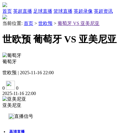
首页
英超直播
足球直播
篮球直播
英超录像
英超资讯
当前位置:
首页
>
世欧预
>
葡萄牙 VS 亚美尼亚
世欧预 葡萄牙 VS 亚美尼亚
葡萄牙
世欧预 | 2025-11-16 22:00
0
0
2025-11-16 22:00
亚美尼亚
直播信号
高清直播